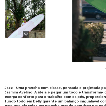
Jazz - Uma prancha com classe, pensada e projetada p
Jasmim Avelino. A ideia é pegar um toco e transforma-
exerça conforto para o trabalho com os pés, proporcio
fundo todo em belly garante um balanço inígualavel c
para que ela seja uma prancha grande com área pra poder