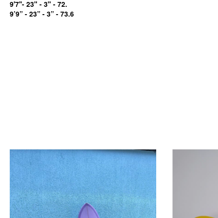
9'7''- 23" - 3" - 72.
9’9” - 23” - 3” - 73.6