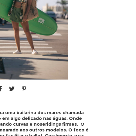
ara uma bailarina dos mares chamada
lo em algo delicado nas águas. Onde
nando curvas e noseridings firmes. O
omparado aos outros modelos. O foco é
 facilitar o ballet. Geralmente suas